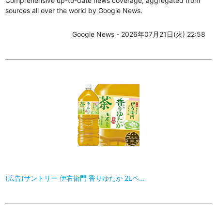
Comprehensive up-to-date news coverage, aggregated from
sources all over the world by Google News.
Google News - 2026年07月21日(火) 22:58
(広告)サントリー 伊右衛門 香りゆたか 2Lペ…